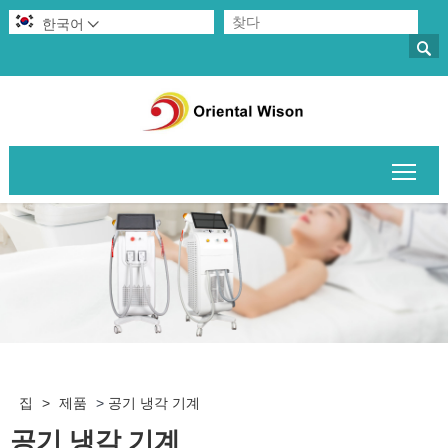
한국어


메인
집
>
제품
>
공기 냉각 기계
공기 냉각 기계