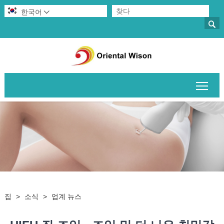
한국어


메인
집
>
소식
>
업계 뉴스