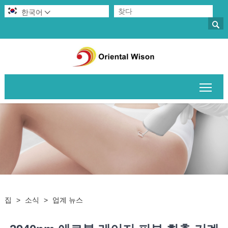
한국어


메인
집
>
소식
>
업계 뉴스