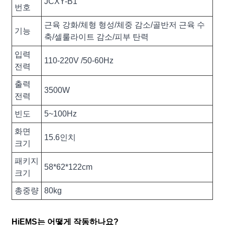
JCXY-B1
번호
근육 강화/체형 형성/체중 감소/골반저 근육 수
기능
축/셀룰라이트 감소/피부 탄력
입력
110-220V /50-60Hz
전력
출력
3500W
전력
빈도
5~100Hz
화면
15.6인치
크기
패키지
58*62*122cm
크기
총중량
80kg
HiEMS는 어떻게 작동하나요?